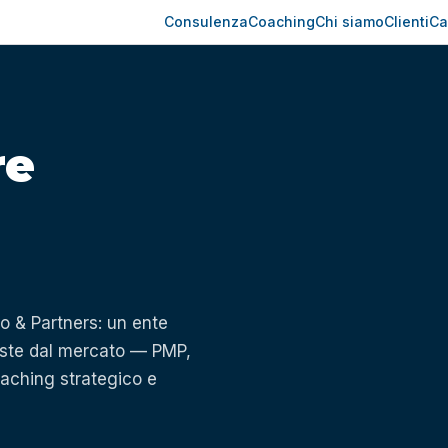
Consulenza
Coaching
Chi siamo
Clienti
Ca
re
 & Partners: un ente
hieste dal mercato — PMP,
aching strategico e