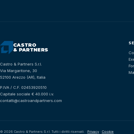
S
CASTRO
& PARTNERS
Co
Ex
Castro & Partners S.r.l.
Fo
Via Margaritone, 30
Ma
52100 Arezzo (AR), Italia
P.IVA / C.F. 02453920510
Capitale sociale € 40.000 i.v.
contatti@castroandpartners.com
©
2026
Castro & Partners S.r.l. Tutti i diritti riservati. ·
Privacy
·
Cookie