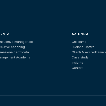
ERVIZI
AZIENDA
nsulenza manageriale
Chi siamo
ecutive coaching
Luciano Castro
rmazione certificata
Clienti & Accreditament
nagement Academy
Case study
Insights
Contatti