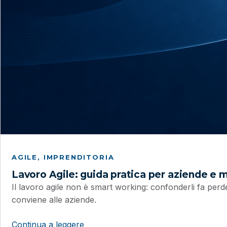
AGILE
, 
IMPRENDITORIA
Lavoro Agile: guida pratica per aziende e
Il lavoro agile non è smart working: confonderli fa perd
conviene alle aziende.
Continua a leggere