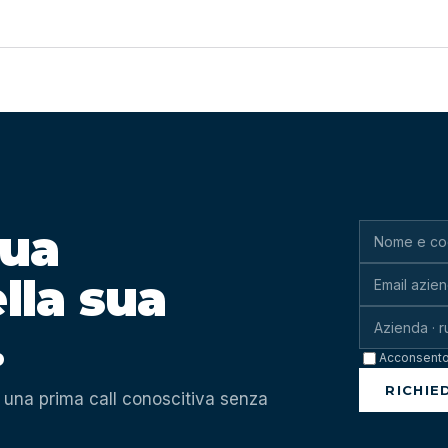
tua
lla sua
.
Acconsento 
RICHIED
e una prima call conoscitiva senza