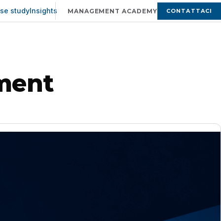
se study
Insights
CONTATTACI
MANAGEMENT ACADEMY
ment