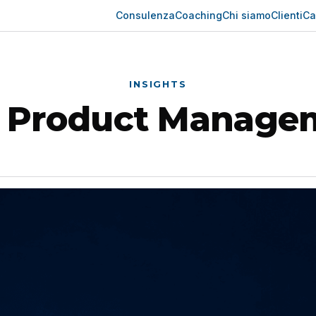
Consulenza
Coaching
Chi siamo
Clienti
Ca
INSIGHTS
:
Product Manage