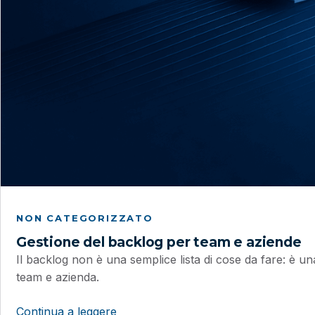
NON CATEGORIZZATO
Gestione del backlog per team e aziende
Il backlog non è una semplice lista di cose da fare: è una
team e azienda.
Continua a leggere