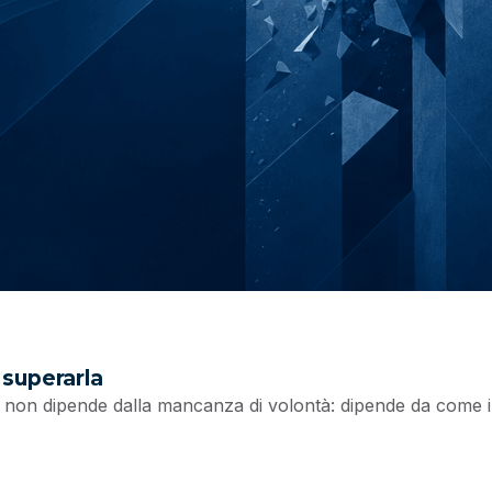
superarla
non dipende dalla mancanza di volontà: dipende da come il 