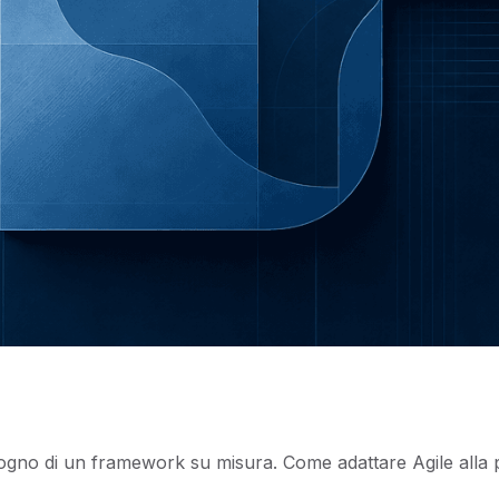
isogno di un framework su misura. Come adattare Agile alla 