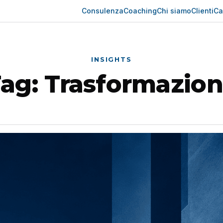
Consulenza
Coaching
Chi siamo
Clienti
Ca
INSIGHTS
Tag:
Trasformazio